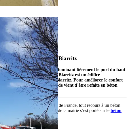
1
2
3
Accueil
Nos réalisations
Esplanade du phare de Biarritz
SOLUTION DURABLE – Dominant fièrement le port du haut
de ses 73 mètres, le phare de Biarritz est un édifice
emblématique de la ville de Biarritz. Pour améliorer le confort
des promeneurs, son esplanade vient d’être refaite en béton
drainant.
Le phare étant classé Bâtiment de France, tout recours à un béton
classique était exclu. Le choix de la mairie s’est porté sur le
béton
drainant IDRODRAIN