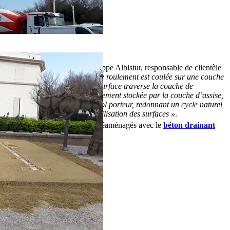
est simple
, explique Jean-Philippe Albistur, responsable de clientèle
chez Unibéton :
une couche de roulement est coulée sur une couche
d’assise très aérée. L’eau de surface traverse la couche de
roulement pour être temporairement stockée par la couche d’assise,
avant d’être absorbée par le sol porteur, redonnant un cycle naturel
à l’eau et évitant l’imperméabilisation des surfaces »
.
2
300 m
ont pour l’instant été réaménagés avec le
béton drainant
IDRODRAIN