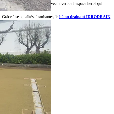
ocre, offrant un joli contraste avec le vert de l’espace herbé qui
entoure l’esplanade.
Grâce à ses qualités absorbantes,
le
béton drainant IDRODRAIN