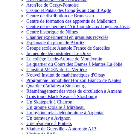
Aren'Ice de Cergy-Pontoise
Casino et Palais des Congrès au Cap d’Agde
Centre de distribution de Bruneseau
Centre de formation des apprentis de Mallemort
Centre de recherche d’Air Liquide aux Loges-en-Josas
Centre historique de Nîmes
Chantier expérimental en granulats recyclés
Esplanade du phare de Biarritz
Groupe scolaire Anatole France de Sarcelles
Immeuble démonstrateur Le Onze
Le collège Lucie-Aubrac de Montévrain
Le quartier du Cours des Dames à Mantes-La-Jolie
L’institut MGEN de La Verrière
Nouvel Institut de mathématiques d'Orsay
Programme immobilier Horizon Bianco de Nantes
Quartier d’affaires à Strasbourg
Réaménagement des voies de circulation à Amiens
Trois tours Black Swans à Strasbourg
Un Skatepark à Charron
Un groupe scolaire à Mirabeau
Un pylône relais téléphonique à Argentat
Un tramway à Avignon
Une résidence à Poitiers
Viaduc de Guerville - Autoroute A13