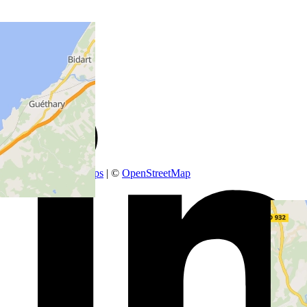
Worldwide
Suivez nous sur
+
−
Leaflet
|
SmartMaps
| ©
OpenStreetMap