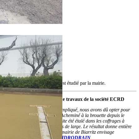
mais un projet plus important est étudié par la mairie.
Alain Cuburu, conducteur de travaux de la société ECRD
«
L’accès au chantier étant compliqué, nous avons dû opter pour
une mise en œuvre manuelle. Acheminé à la brouette depuis le
camion toupie, le béton a ensuite été étalé dans les coffrages à
l’aide d’un rouleau de 3 mètres de large. Le résultat donne entière
satisfaction, à tel point que la mairie de Biarritz envisage
d’employer le
béton drainant IDRODRAIN