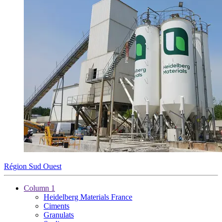
Région Sud Ouest
Column 1
Heidelberg Materials France
Ciments
Granulats