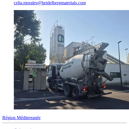
celia.morales​@heidelbergmaterials.com
Région Méditerranée