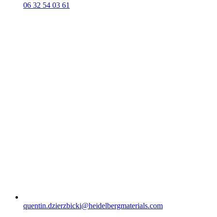
06 32 54 03 61
quentin.dzierzbicki​@heidelbergmaterials.com