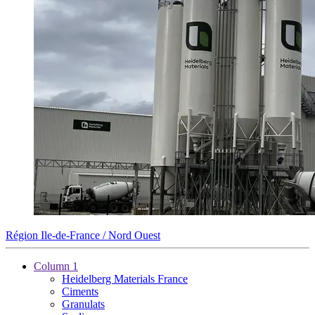
Région Ile-de-France / Nord Ouest
Column 1
Heidelberg Materials France
Ciments
Granulats