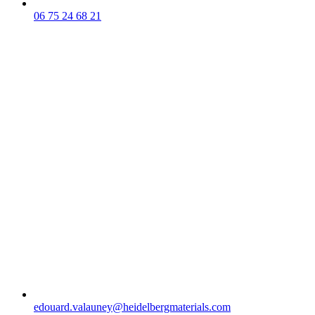
06 75 24 68 21
edouard.valauney​@heidelbergmaterials.com