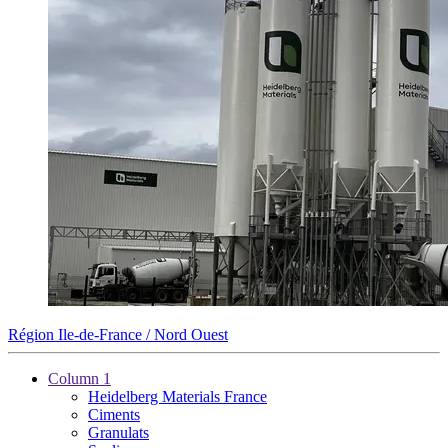
Région Ile-de-France / Nord Ouest
Column 1
Heidelberg Materials France
Ciments
Granulats