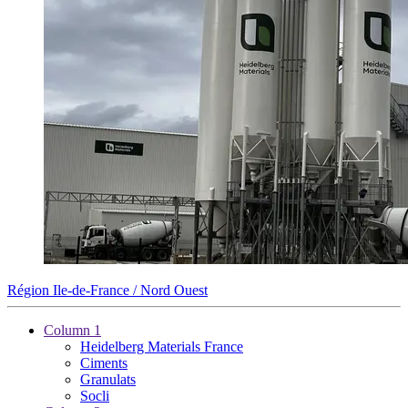
Région Ile-de-France / Nord Ouest
Column 1
Heidelberg Materials France
Ciments
Granulats
Socli