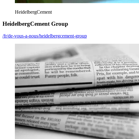
HeidelbergCement
HeidelbergCement Group
/fr/de-vous-a-nous/heidelbergcement-group